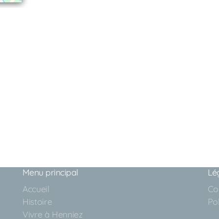
Menu principal
Lé
Accueil
Con
Histoire
Pol
Vivre à Henniez