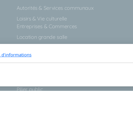
Autorités & Services communaux
Loisirs & Vie culturelle
Entreprises & Commerces
Location grande salle
Guichet virtuel
s d'informations
Archives
Cartographie et Plans
Formulaires administratifs
Informations utiles
Pilier public
Règlements communaux
Contactez-nous