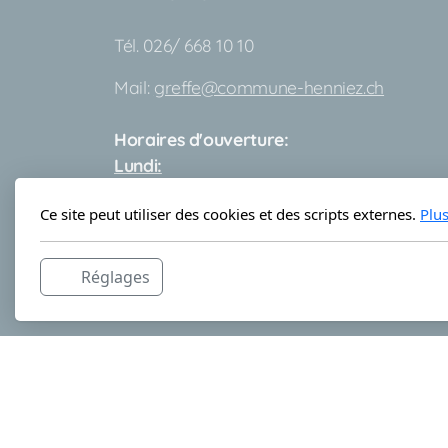
Tél. 026/ 668 10 10
Mail:
greffe@commune-henniez.ch
Horaires d'ouverture:
Lundi:
de 9h00 à 11h00 et
Ce site peut utiliser des cookies et des scripts externes.
Plu
de 15h00 à 18h00
Mercredi:
Réglages
de 9h00 à 11h00 et
de 13h30 à 16h30
Copyright, tous droits réservés