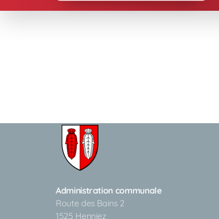
Administration communale
Route des Bains 2
1525 Henniez