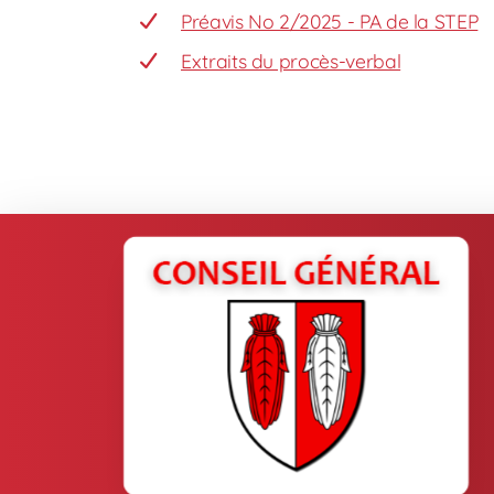
Préavis No 2/2025 - PA de la STEP
Extraits du procès-verbal