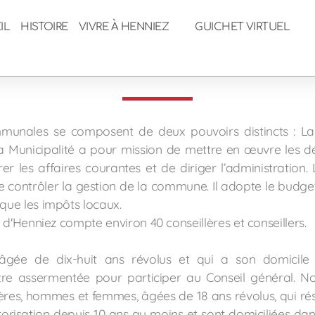
IL
HISTOIRE
VIVRE À HENNIEZ
GUICHET VIRTUEL
Conseil général
munales se composent de deux pouvoirs distincts : La 
La Municipalité a pour mission de mettre en œuvre les dé
 les affaires courantes et de diriger l’administration. 
 contrôler la gestion de la commune. Il adopte le budget
ue les impôts locaux.
 d'Henniez compte environ 40 conseillères et conseillers.
âgée de dix-huit ans révolus et qui a son domicile 
e assermentée pour participer au Conseil général. N
res, hommes et femmes, âgées de 18 ans révolus, qui rés
orisation depuis 10 ans au moins et sont domiciliées dan