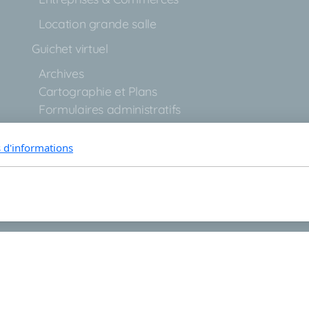
Location grande salle
Guichet virtuel
Archives
Cartographie et Plans
Formulaires administratifs
Informations utiles
Pilier public
s d'informations
Règlements communaux
Contactez-nous