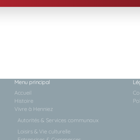
Menu principal
Lé
Accueil
Con
Histoire
Pol
Vivre à Henniez
Autorités & Services communaux
Loisirs & Vie culturelle
Entreprises & Commerces