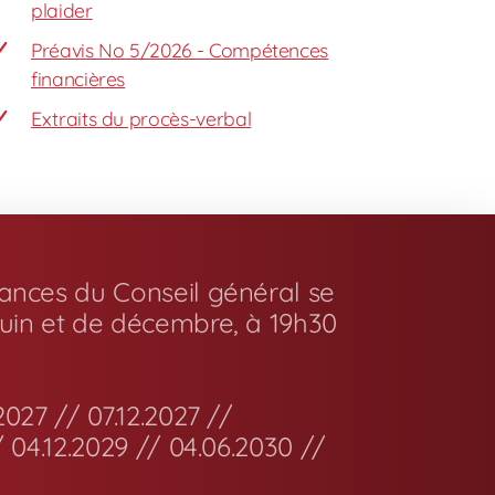
plaider
Préavis No 5/2026 - Compétences
financières
Extraits du procès-verbal
éances du Conseil général se
juin et de décembre, à 19h30
2027 // 07.12.2027 //
/ 04.12.2029 // 04.06.2030 //