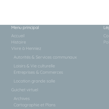
Menu principal
Lé
Accueil
Con
Histoire
Pol
Vivre à Henniez
Autorités & Services communaux
Loisirs & Vie culturelle
Entreprises & Commerces
Location grande salle
Guichet virtuel
Archives
Cartographie et Plans