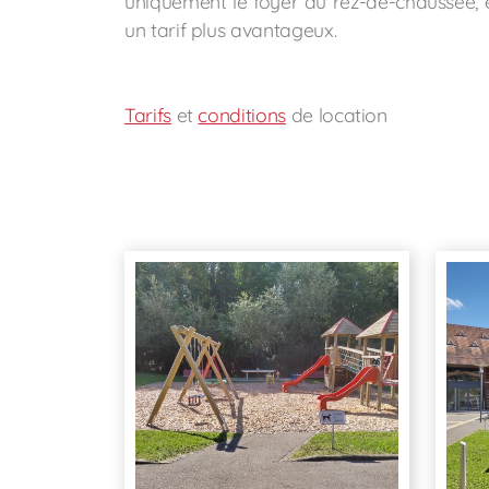
uniquement le foyer au rez-de-chaussée, 
un tarif plus avantageux.
Tarifs
et
conditions
de location