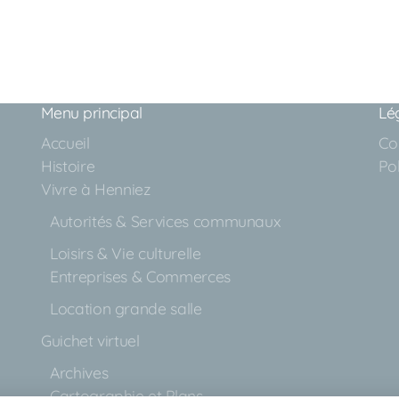
Menu principal
Lé
Accueil
Con
Histoire
Pol
Vivre à Henniez
Autorités & Services communaux
Loisirs & Vie culturelle
Entreprises & Commerces
Location grande salle
Guichet virtuel
Archives
Cartographie et Plans